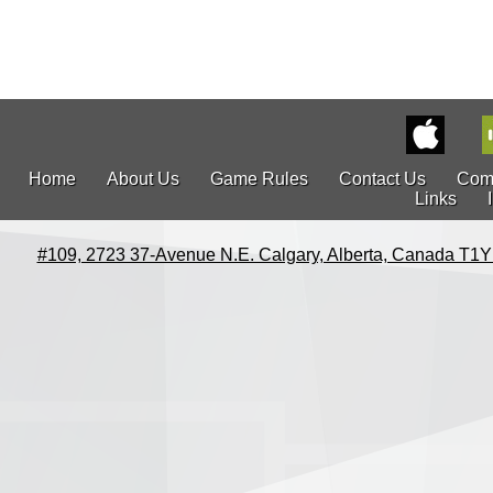
Home
About Us
Game Rules
Contact Us
Com
Links
#109, 2723 37-Avenue N.E. Calgary, Alberta, Canada T1