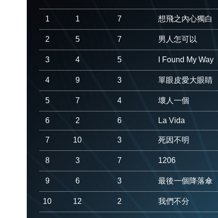
1
1
7
想飛之內心獨白
2
5
7
男人怎可以
3
4
5
I Found My Way
4
9
3
單眼皮愛大眼睛
5
7
4
壞人一個
6
2
6
La Vida
7
10
3
死因不明
8
3
7
1206
9
6
3
最後一個降落傘
10
12
2
我們不分