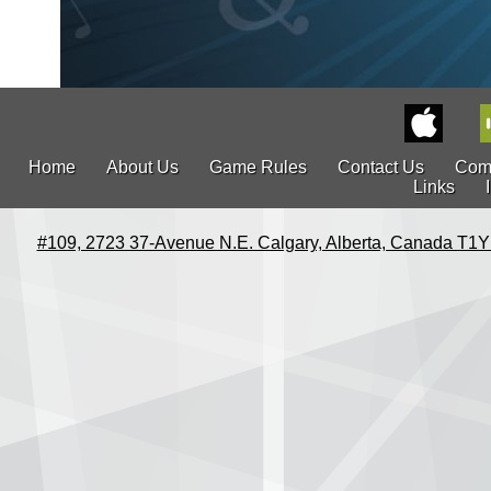
Home
About Us
Game Rules
Contact Us
Com
Links
#109, 2723 37-Avenue N.E. Calgary, Alberta, Canada T1