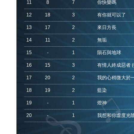
11
8
7
你快樂嗎
12
18
3
有你就可以了
13
17
2
來日方長
14
11
2
無垢
15
-
1
隕石與地球
16
15
3
有情人終成惡者 (Cl
17
20
2
我的心稍微大於
18
19
2
藍染
19
-
1
燈神
20
-
1
我想和你虛度光