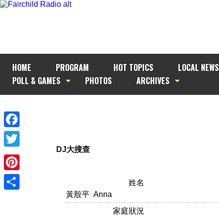
HOME
PROGRAM
HOT TOPICS
LOCAL NEWS
POLL & GAMES
PHOTOS
ARCHIVES
Facebook
DJ大搜查
Twitter
Pinterest
姓名
黃殷平 Anna
Share
家庭狀況