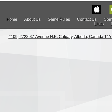
Home
About Us
Game Rules
Contact Us
Com
Links
#109, 2723 37-Avenue N.E. Calgary, Alberta, Canada T1