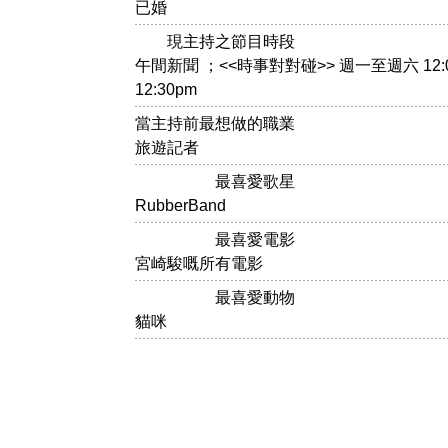
已婚
現主持之節目時段
午間新聞 ；<<時事對對碰>> 週一至週六 12:00
12:30pm
當主持前最想做的職業
旅遊記者
最喜愛歌星
RubberBand
最喜愛電影
宮崎駿嘅所有電影
最喜愛動物
貓咪