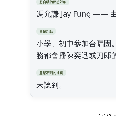
想合唱的夢想對象
馮允謙 Jay Fung 
音樂起點
小學、初中參加合唱團
務都會播陳奕迅或刀郎
意想不到的才藝
未諗到。
#14) Vi