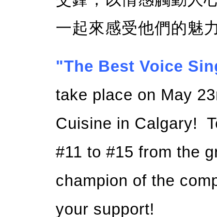
一起來感受他們的魅
"The Best Voice Sin
take place on May 23
Cuisine in Calgary! T
#11 to #15 from the g
champion of the comp
your support!