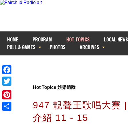
HOME
PROGRAM
HOT TOPICS
LOCAL NEWS
POLL & GAMES
PHOTOS
ARCHIVES
Facebook
Hot Topics 娛樂追蹤
Twitter
947 靚聲王歌唱大賽 
Pinterest
介紹 11 - 15
Share