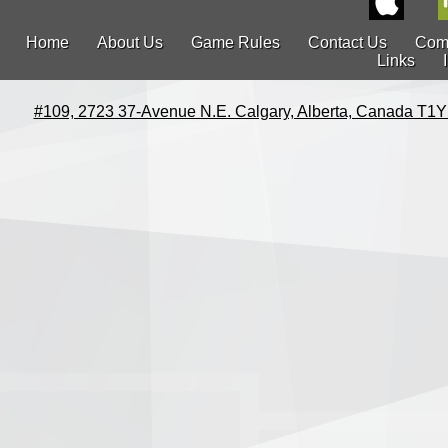
Home
About Us
Game Rules
Contact Us
Com
Links
#109, 2723 37-Avenue N.E. Calgary, Alberta, Canada T1