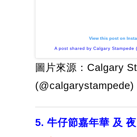
View this post on Inst
A post shared by Calgary Stampede
圖片來源：Calgary Stamp
(@calgarystampede)
5. 牛仔節嘉年華 及