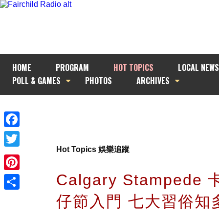
HOME
PROGRAM
HOT TOPICS
LOCAL NEWS
POLL & GAMES
PHOTOS
ARCHIVES
Facebook
Hot Topics 娛樂追蹤
Twitter
Calgary Stamped
Pinterest
仔節入門 七大習俗知
Share