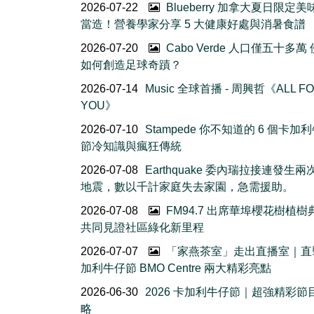
2026-07-22
Blueberry 加拿大夏日限定美
當造！營養學家分享 5 大健康好處與消暑食譜
2026-07-20
Cabo Verde 人口僅五十多萬
如何創造足球奇蹟？
2026-07-14
Music 全球首播 - 周興哲《ALL F
YOU》
2026-07-10
Stampede 你不知道的 6 個卡加
節冷知識與瘋狂傳統
2026-07-08
Earthquake 委內瑞拉接連發生
地震，數以千計家庭失去家園，急需援助。
2026-07-08
FM94.7 出席華埠櫻花樹植
共同見證社區綠化新里程
2026-07-07
「家燕茶室」走出直播室｜直
加利牛仔節 BMO Centre 兩大精彩亮點
2026-06-30
2026 卡加利牛仔節｜超強精彩節
略