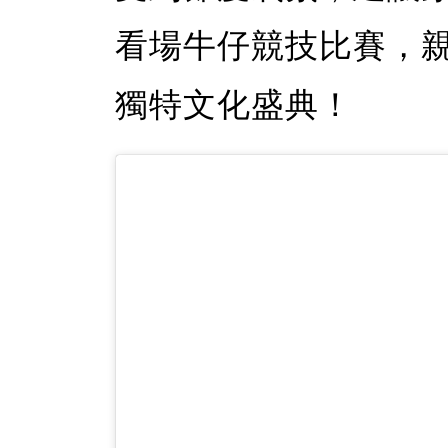
看場牛仔競技比賽，
獨特文化盛典！