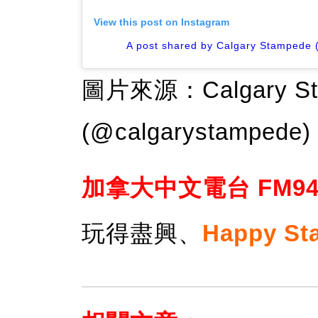
View this post on Instagram
A post shared by Calgary Stampede
圖片來源：Calgary Stamp
(@calgarystampede)
加拿大中文電台 FM94
玩得盡興、
Happy St