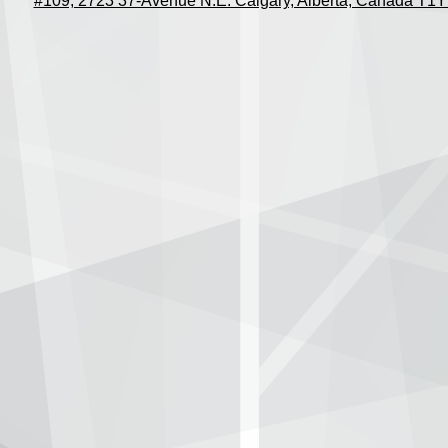
#109, 2723 37-Avenue N.E. Calgary, Alberta, Canada T1