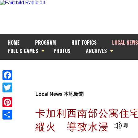
HOME
PROGRAM
HOT TOPICS
LOCAL NEWS
POLL & GAMES
PHOTOS
ARCHIVES
Facebook
Local News 本地新聞
Twitter
卡加利西南部公寓住
Pinterest
縱火 導致水浸
Share