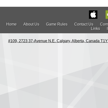
Home
About Us
Game Rules
Contact Us
Com
Links
#109, 2723 37-Avenue N.E. Calgary, Alberta, Canada T1