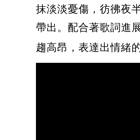
抹淡淡憂傷，彷彿夜
帶出。配合著歌詞進
趨高昂，表達出情緒