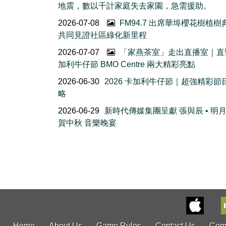
地震，數以千計家庭失去家園，急需援助。
2026-07-08
FM94.7 出席華埠櫻花樹植
共同見證社區綠化新里程
2026-07-07
「家燕茶室」走出直播室｜直
加利牛仔節 BMO Centre 兩大精彩亮點
2026-06-30
2026 卡加利牛仔節｜超強精彩節
略
2026-06-29
新時代傳媒集團呈獻 張與辰 • 明
賀中秋 音樂晚宴
Home
About Us
Game Rules
Contact Us
Com