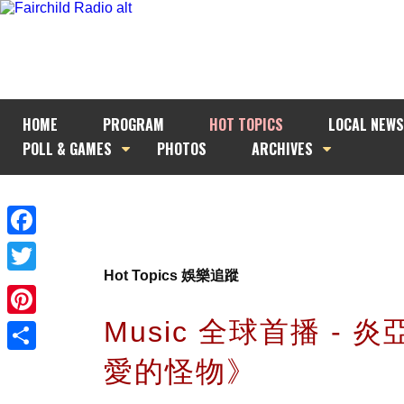
HOME
PROGRAM
HOT TOPICS
LOCAL NEWS
POLL & GAMES
PHOTOS
ARCHIVES
Facebook
Hot Topics 娛樂追蹤
Twitter
Music 全球首播 - 
Pinterest
愛的怪物》
Share