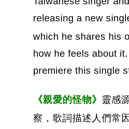
Taiwanese singer an
releasing a new sin
which he shares his o
how he feels about it
premiere this single 
《親愛的怪物》
靈感
察，歌詞描述人們常