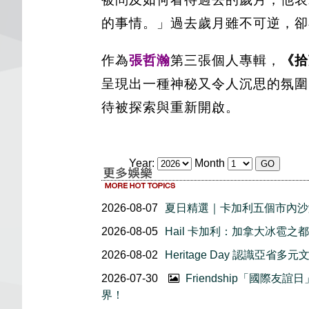
的事情。」過去歲月雖不可逆，卻
作為
張哲瀚
第三張個人專輯，
《拾
呈現出一種神秘又令人沉思的氛圍
待被探索與重新開啟。
Year:
Month
2026-08-07
夏日精選｜卡加利五個市內沙
2026-08-05
Hail 卡加利：加拿大冰雹之都
2026-08-02
Heritage Day 認識亞省多元
2026-07-30
Friendship「國際
界！