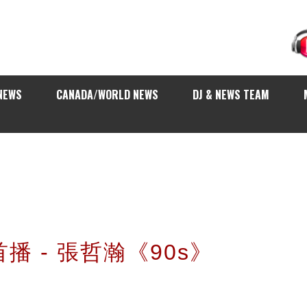
NEWS
CANADA/WORLD NEWS
DJ & NEWS TEAM
首播 - 張哲瀚《90s》