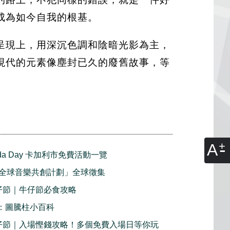
成為如今自我的根基。
呈現上，用深沉色調和陰暗光影為主，
現代的元素像塵封已久的廢舊故事，等
A
nada Day 卡加利市免費活動一覽
全球音樂共創計劃」全球徵集
牛仔節｜牛仔節必食攻略
2：圖騰柱小百科
利牛仔節｜入場慳錢攻略！多個免費入場日等你玩