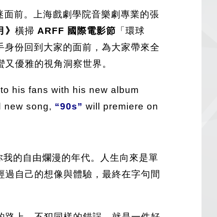
迷面前。上海戲劇學院音樂劇專業的張
月》
橫掃
ARFF 國際電影節
「環球
手身份回到大家的面前，為大家帶來全
蠻又優雅的視角洞察世界。
n to his fans with his new album
d new song,
“90s”
will premiere on
你我的自由爛漫的年代。人生向來是單
經過自己的想像與體驗，最終在字句間
的路上，不犯同樣的錯誤，就是一件好