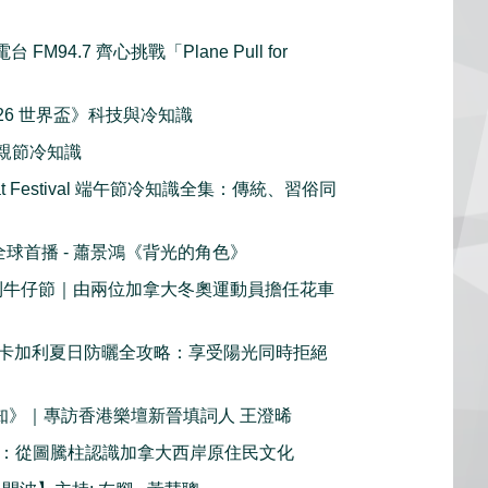
FM94.7 齊心挑戰「Plane Pull for
《2026 世界盃》科技與冷知識
y 父親節冷知識
oat Festival 端午節冷知識全集：傳統、習俗同
c 全球首播 - 蕭景鴻《背光的角色》
加利牛仔節｜由兩位加拿大冬奧運動員擔任花車
卡加利夏日防曬全攻略：享受陽光同時拒絕
鮮知》｜專訪香港樂壇新晉填詞人 王澄晞
1 ：從圖騰柱認識加拿大西岸原住民文化