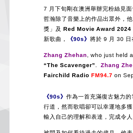
7 月下旬剛在澳洲舉辦完粉絲見面
哲瀚除了音樂上的作品出眾外，他
獎」及
Red Movie Award 2024
新歌曲，
《90s》
將於 9 月 30 
Zhang Zhehan
, who just held a
“The Scavenger”
.
Zhang Zh
Fairchild Radio
FM94.7
on Sep
《90s》
作為一首充滿復古魅力的
行道，然而歌唱卻可以幸運地多獲
輸入自己的理解和表達，完成令人
被問及如何看待過去的歲月，他表