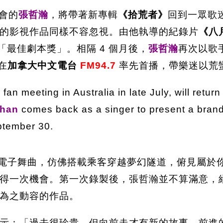
會的
張哲瀚
，將帶著新專輯
《拾荒者》
回到一眾歌
的影視作品同樣不容忽視。由他執導的紀錄片
《八
「最佳劇本獎」。相隔 4 個月後，
張哲瀚
再次以歌
日在
加拿大中文電台
FM94.7
率先首播，帶樂迷以荒
 fan meeting in Australia in late July, will retur
ehan
comes back as a singer to present a bran
tember 30.
電子舞曲，仿佛搭載乘客穿越夢幻隧道，俯見屬於
得一次機會。第一次錄製後，張哲瀚並不算滿意，
為之動容的作品。
示：「過去很珍貴，但向前走才有新的故事。前進