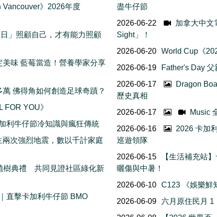
Vancouver》2026年度
盡牛仔節
2026-06-22
加拿大中文電台 
我照顧日」照顧自己，才有能力照顧
Sight」！
2026-06-20
World Cup
日限定美味 藍莓當造！營養學家分享
2026-06-19
Father's Da
2026-06-17
Dragon B
五十多萬 佛得角如何創造足球奇蹟？
歷史真相
L FOR YOU》
2026-06-17
Musi
 個卡加利牛仔節冷知識與瘋狂傳統
2026-06-16
2026 卡
接連發生兩次強烈地震，數以千計家庭
巡遊領隊
2026-06-15
【生活補充站】
花樹植樹典禮 共同見證社區綠化新
曬傷與中暑！
2026-06-10
C123 《娛樂
直擊卡加利牛仔節 BMO
2026-06-09
六月原住民月 