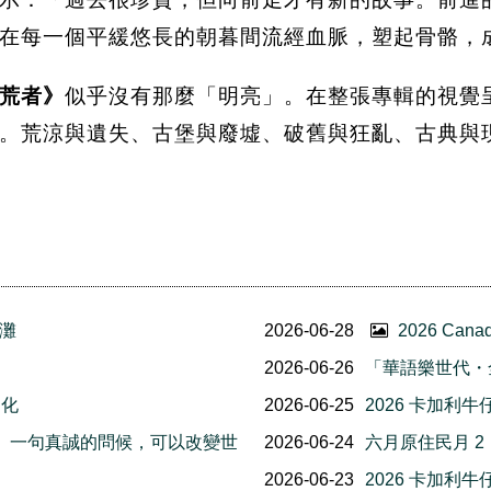
在每一個平緩悠長的朝暮間流經血脈，塑起骨骼，
荒者》
似乎沒有那麼「明亮」。在整張專輯的視覺
。荒涼與遺失、古堡與廢墟、破舊與狂亂、古典與
灘
2026-06-28
2026 Ca
2026-06-26
「華語樂世代・
文化
2026-06-25
2026 卡加利
友誼日」一句真誠的問候，可以改變世
2026-06-24
六月原住民月 
2026-06-23
2026 卡加