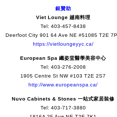
銀贊助
Viet Lounge 越南料理
Tel: 403-457-8438
Deerfoot City 901 64 Ave NE #51085 T2E 7
https://vietloungeyyc.ca/
European Spa 纖姿堂醫學美容中心
Tel: 403-276-2008
1905 Centre St NW #103 T2E 2S7
http://www.europeanspa.ca/
Nuvo Cabinets & Stones 一站式家居裝修
Tel: 403-717-3880
1816A 25 Ave NE T2E 7K1