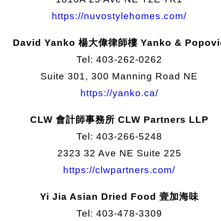
https://nuvostylehomes.com/
David Yanko 楊大偉律師樓 Yanko & Popovi
Tel: 403-262-0262
Suite 301, 300 Manning Road NE
https://yanko.ca/
CLW 會計師事務所 CLW Partners LLP
Tel: 403-266-5248
2323 32 Ave NE Suite 225
https://clwpartners.com/
Yi Jia Asian Dried Food 壹加海味
Tel: 403-478-3309