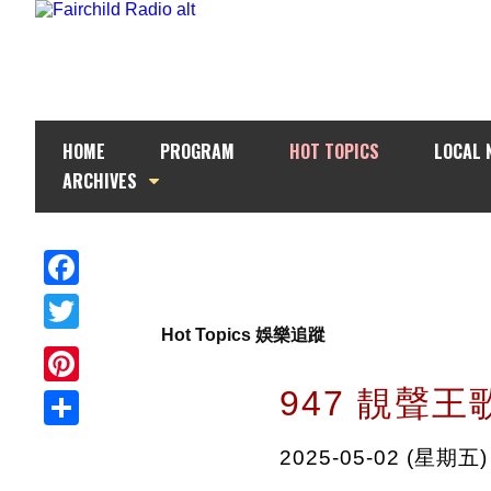
HOME
PROGRAM
HOT TOPICS
LOCAL 
ARCHIVES
Facebook
Hot Topics 娛樂追蹤
Twitter
947 靚聲王
Pinterest
Share
2025-05-02 (星期五)