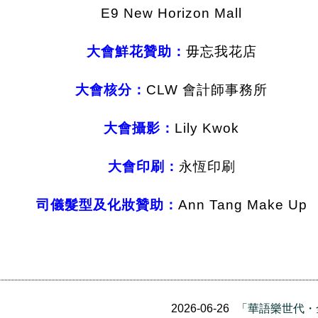
E9 New Horizon Mall
大會鮮花贊助：
毋忘我花店
大會核分：
CLW 會計師事務所
大會攝影：
Lily Kwok
大會印刷：
永恆印刷
司儀髮型及化妝贊助：
Ann Tang Make Up
2026-06-26
「華語樂世代・