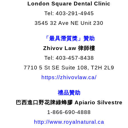
London Square Dental Clinic
Tel: 403-291-4945
3545 32 Ave NE Unit 230
「最具潛質獎」贊助
Zhivov Law 律師樓
Tel: 403-457-8438
7710 5 St SE Suite 108, T2H 2L9
https://zhivovlaw.ca/
禮品贊助
巴西進口野花牌綠蜂膠 Apiario Silvestre
1-866-690-4888
http://www.royalnatural.ca