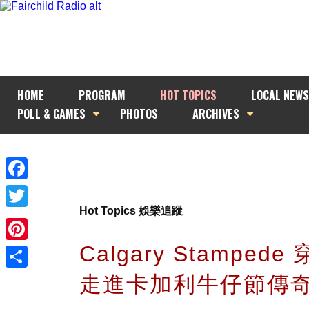
HOME
PROGRAM
HOT TOPICS
LOCAL NEWS
POLL & GAMES
PHOTOS
ARCHIVES
Facebook
Hot Topics 娛樂追蹤
Twitter
Calgary Stamped
Pinterest
走進卡加利牛仔節傳
Share