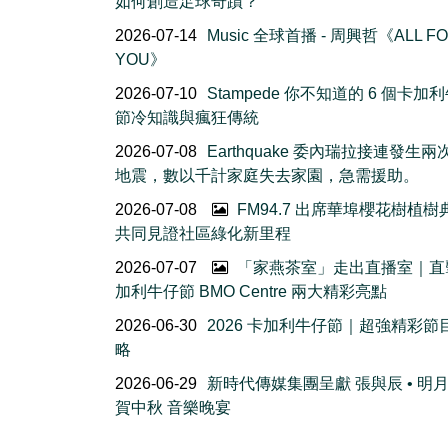
如何創造足球奇蹟？
2026-07-14
Music 全球首播 - 周興哲《ALL F
YOU》
2026-07-10
Stampede 你不知道的 6 個卡加
節冷知識與瘋狂傳統
2026-07-08
Earthquake 委內瑞拉接連發生
地震，數以千計家庭失去家園，急需援助。
2026-07-08
FM94.7 出席華埠櫻花樹植
共同見證社區綠化新里程
2026-07-07
「家燕茶室」走出直播室｜直
加利牛仔節 BMO Centre 兩大精彩亮點
2026-06-30
2026 卡加利牛仔節｜超強精彩節
略
2026-06-29
新時代傳媒集團呈獻 張與辰 • 明
賀中秋 音樂晚宴