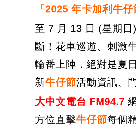
「2025 年卡加利牛
至 7 月 13 日 (
斷！花車巡遊、刺激
輪番上陣，絕對是夏
新
牛仔節
活動資訊、
大中文電台 FM94.7
方位直擊
牛仔節
每個