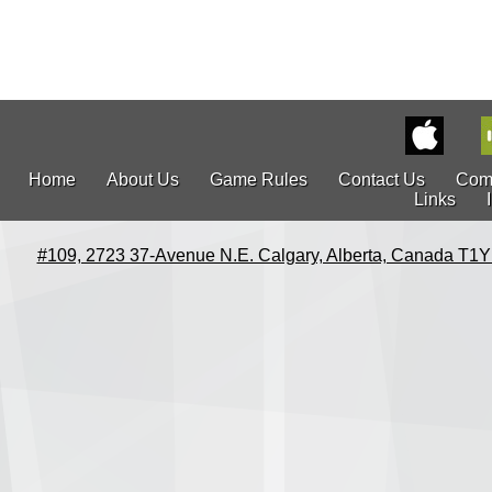
Home
About Us
Game Rules
Contact Us
Com
Links
#109, 2723 37-Avenue N.E. Calgary, Alberta, Canada T1