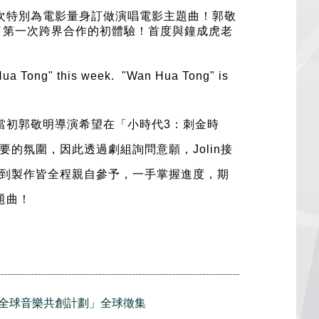
次特別為電影量身訂做演唱電影主題曲！郭敬
有了第一次跨界合作的初體驗！首度與鐘成虎老
Hua Tong" this week. "Wan Hua Tong" is
當初郭敬明導演希望在「小時代3：刺金時
的氛圍，因此透過劇組詢問意願，Jolin接
到製作皆全程親自參予，一手掌握進度，期
題曲！
全球音樂共創計劃」全球徵集