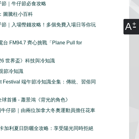
牛仔節｜牛仔節必食攻略
2：圖騰柱小百科
A
利牛仔節｜入場慳錢攻略！多個免費入場日等你玩
FM94.7 齊心挑戰「Plane Pull for
《2026 世界盃》科技與冷知識
y 父親節冷知識
oat Festival 端午節冷知識全集：傳統、習俗同
c 全球首播 - 蕭景鴻《背光的角色》
加利牛仔節｜由兩位加拿大冬奧運動員擔任花車
卡加利夏日防曬全攻略：享受陽光同時拒絕