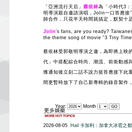
「亞洲流行天后」
蔡依林
為「小時代3
明導演親自邀請演唱，Jolin一口答
師合作，只花半天時間就搞定，默契十
Jolin
's fans, are you ready? Taiwan
the theme song of movie "3 Tiny Times
蔡依林受郭敬明導演之邀，為即將上映
代」中搭配綜合時尚、潮流、前衛動感與
獲通知後立刻二話不說力挺答應接下此
間更暫時放下了自己新專輯的錄音製作
Year:
Month
2026-08-05
Hail 卡加利：加拿大冰雹之都