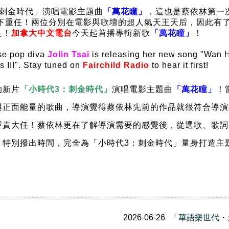
：刺金時代」演唱電影主題曲
「萬花瞳」
，這也是蔡依林第一
應接下重任！兩位分別在電影與歌壇的超人氣天王天后，因此
足！
加拿大中文電台
今天起首播專輯新歌
「萬花瞳」
！
ese pop diva
Jolin Tsai
is releasing her new song "Wan 
 III". Stay tuned on
Fairchild Radio
to hear it first!
的新片
「小時代
3：刺金時代」
演唱電影主題曲
「萬花瞳」
！
正面能量的歌曲，導演覺得蔡依林先前的作品就很符合導演要
重責大任！蔡依林更在了解導演需要的感覺後，從選歌、歌詞
，特別撥出時間，完全為「小時代3：刺金時代」量身打造主
2026-06-26
「華語樂世代・