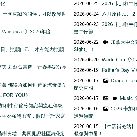
文化
2026-06-25
2026 卡加利
友誼日」一句真誠的問候，可以改變世
2026-06-24
六月原住民月 
2026-06-23
2026 卡加
Vancouver》2026年度
盡牛仔節
2026-06-22
加拿大中文電台 
我照顧日」照顧自己，才有能力照顧
Sight」！
2026-06-20
World Cup
日限定美味 藍莓當造！營養學家分享
2026-06-19
Father's Da
2026-06-17
Dragon B
五十多萬 佛得角如何創造足球奇蹟？
歷史真相
L FOR YOU》
2026-06-17
Musi
 個卡加利牛仔節冷知識與瘋狂傳統
2026-06-16
2026 卡
接連發生兩次強烈地震，數以千計家庭
巡遊領隊
2026-06-15
【生活補充站】
花樹植樹典禮 共同見證社區綠化新
曬傷與中暑！