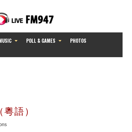
MUSIC
POLL & GAMES
PHOTOS
觀點（粵語）
ons