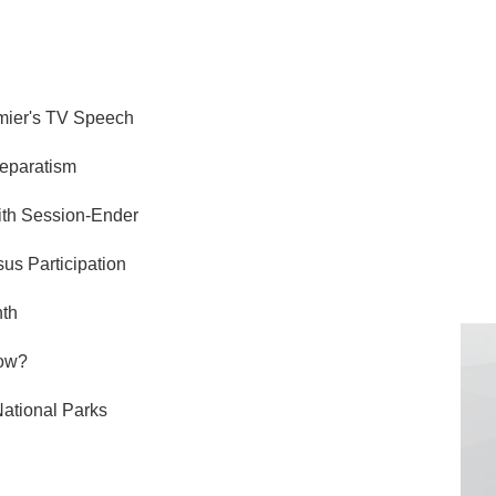
er's TV Speech
paratism
 Session-Ender
 Participation
th
ow?
tional Parks