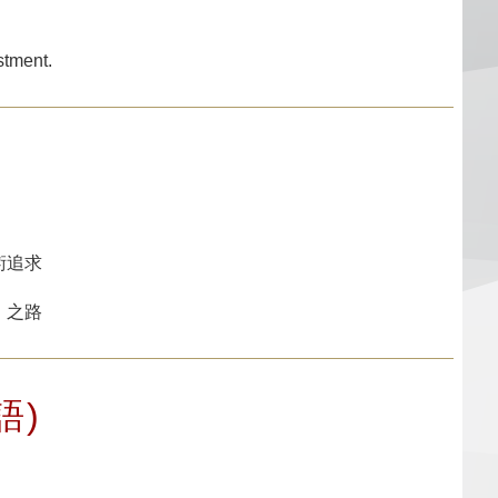
stment.
術追求
」之路
語)