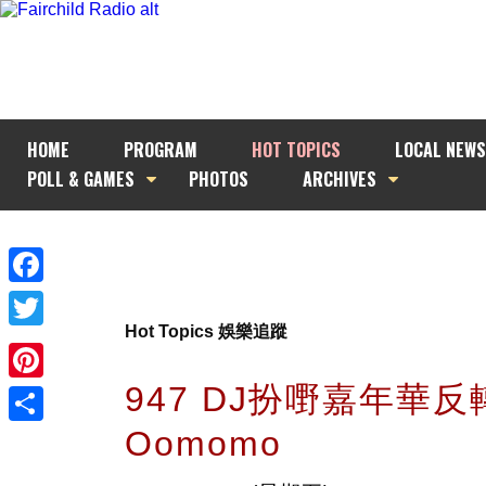
HOME
PROGRAM
HOT TOPICS
LOCAL NEWS
POLL & GAMES
PHOTOS
ARCHIVES
Facebook
Hot Topics 娛樂追蹤
Twitter
947 DJ扮嘢嘉年華反
Pinterest
Oomomo
Share