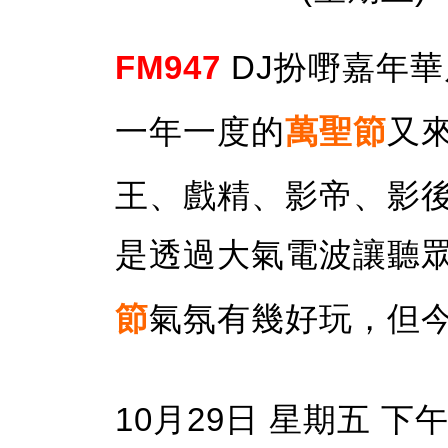
FM947
DJ扮嘢嘉年
一年一度的
萬聖節
又
王、戲精、影帝、影
是透過大氣電波讓聽眾
節
氣氛有幾好玩，但
10月29日 星期五 下午