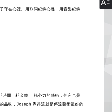
A
子守在心裡。用歌詞紀錄心聲，用音樂紀錄
耗時間
、
耗金錢、
耗心力的藝術
，
但它也是
味，Joseph 覺得這就是傳達藝術最好的