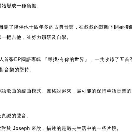
試開始變成一種負擔。
，離開了陪伴他十四年多的古典音樂，在叔叔的鼓勵下開始接
第一把吉他，並努力鑽研及自學。
行了他個人首張EP國語專輯 『尋找·有你的世界』，一共收錄
棄對音樂的堅持。
華語歌曲的編曲模式。嚴格說起來，盡可能的保持華語音樂的
心最真誠的聲音。
於 Joseph 來說，描述的是過去生活中的一些片段。