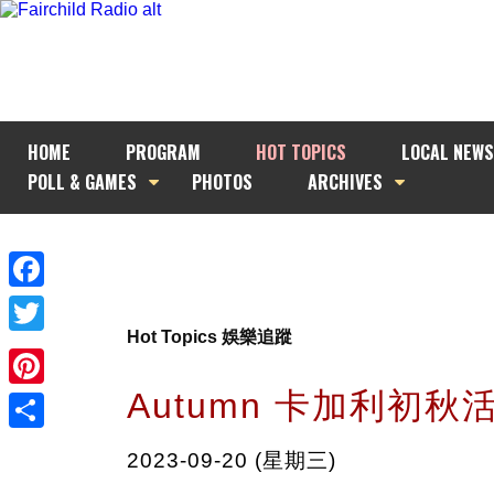
HOME
PROGRAM
HOT TOPICS
LOCAL NEWS
POLL & GAMES
PHOTOS
ARCHIVES
Facebook
Hot Topics 娛樂追蹤
Twitter
Autumn 卡加利初秋
Pinterest
Share
2023-09-20 (星期三)