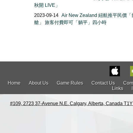
秋開 LIVE」
2023-09-14
Air New Zealand 紐航推平民價
艙」 旅客付費即可「躺平」四小時
Home
About Us
Game Rules
Contact Us
Com
Links
#109, 2723 37-Avenue N.E. Calgary, Alberta, Canada T1