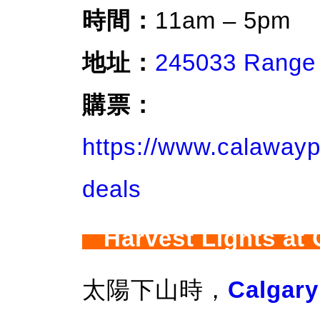
時間：
11am – 5pm
地址：
245033 Range 
購票：
https://www.calawayp
deals
Harvest Lights at
太陽下山時，
Calgary