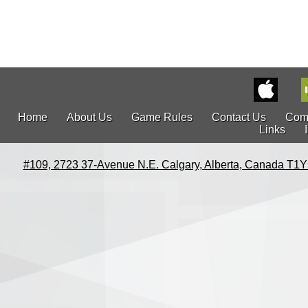
Home
About Us
Game Rules
Contact Us
Com
Links
#109, 2723 37-Avenue N.E. Calgary, Alberta, Canada T1