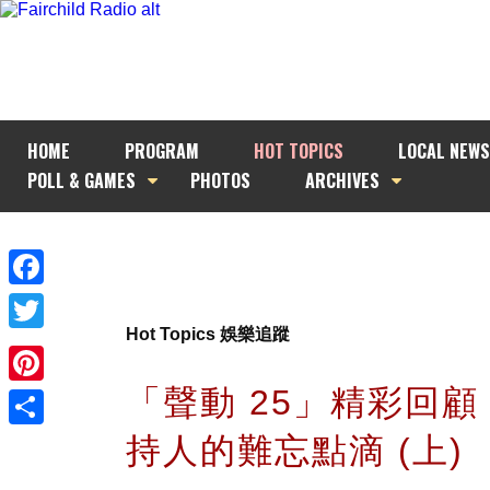
HOME
PROGRAM
HOT TOPICS
LOCAL NEWS
POLL & GAMES
PHOTOS
ARCHIVES
Facebook
Hot Topics 娛樂追蹤
Twitter
「聲動 25」精彩回顧 (
Pinterest
持人的難忘點滴 (上)
Share