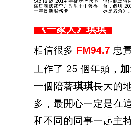
Stella 於 2014 年從新時代傳
每位聽眾帶
媒集團總裁李方先生手中獲得
台，參與 2
十年長期服務獎。
媽是煮角》
《一家人》琪琪
相信很多
FM94.7
忠實
工作了 25 個年頭，
加
一個陪著
琪琪
長大的
多，最開心一定是在
和不同的同事一起主