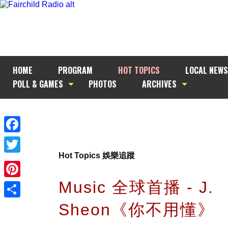
HOME
PROGRAM
HOT TOPICS
LOCAL NEWS
POLL & GAMES
PHOTOS
ARCHIVES
Facebook
Hot Topics 娛樂追蹤
Twitter
Music 全球首播 - J.
Pinterest
Sheon《你不用懂》
Share