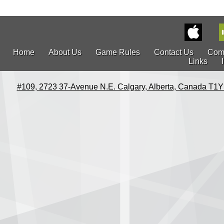
Home
About Us
Game Rules
Contact Us
Com
Links
#109, 2723 37-Avenue N.E. Calgary, Alberta, Canada T1