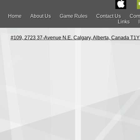
Home
About Us
Game Rules
Contact Us
Com
Links
#109, 2723 37-Avenue N.E. Calgary, Alberta, Canada T1