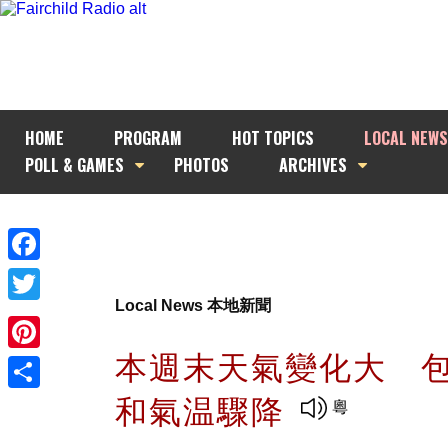
HOME
PROGRAM
HOT TOPICS
LOCAL NEWS
POLL & GAMES
PHOTOS
ARCHIVES
Facebook
Local News 本地新聞
Twitter
本週末天氣變化大 
Pinterest
和氣温驟降
Share