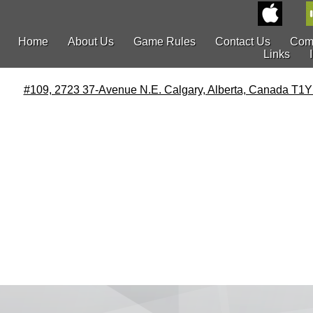
Home
About Us
Game Rules
Contact Us
Com
Links
#109, 2723 37-Avenue N.E. Calgary, Alberta, Canada T1