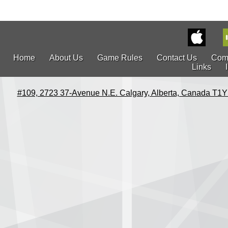
Home
About Us
Game Rules
Contact Us
Com
Links
#109, 2723 37-Avenue N.E. Calgary, Alberta, Canada T1