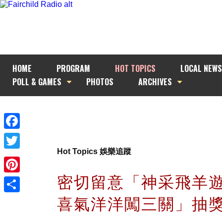
HOME
PROGRAM
HOT TOPICS
LOCAL NEWS
POLL & GAMES
PHOTOS
ARCHIVES
Facebook
Hot Topics 娛樂追蹤
Twitter
密切留意「神采飛羊遊
Pinterest
喜氣洋洋闖三關」抽獎
Share