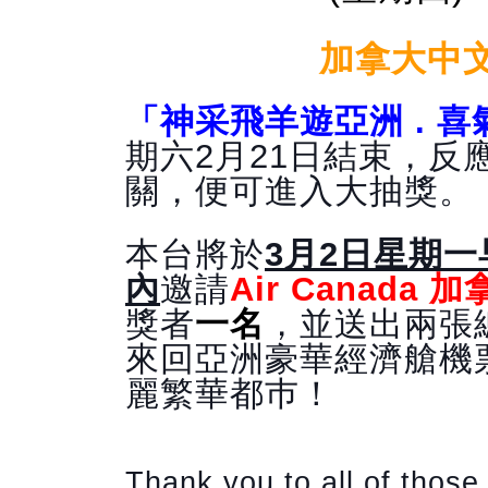
加拿大中
「神采飛羊遊亞洲 . 
期六2月21日結束，
關，便可進入大抽獎。
本台將於
3月2日星期一
內
邀請
Air Canada 
獎者
一名
，並送出兩張總
來回亞洲豪華經濟艙機
麗繁華都巿！
Thank you to all of those