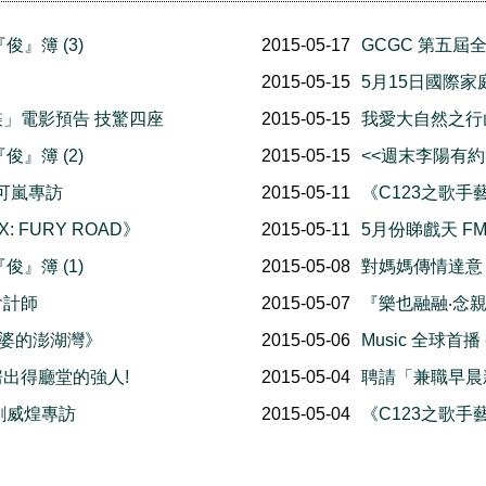
『俊』簿 (3)
2015-05-17
GCGC 第五
2015-05-15
5月15日國際
賤諜」電影預告 技驚四座
2015-05-15
我愛大自然之行山樂 
『俊』簿 (2)
2015-05-15
<<週末李陽有約
 可嵐專訪
2015-05-11
《C123之歌
: FURY ROAD》
2015-05-11
5月份睇戲天 FM
『俊』簿 (1)
2015-05-08
對媽媽傳情達意
會計師
2015-05-07
『樂也融融‧念
《外婆的澎湖灣》
2015-05-06
Music 全球首
出得廳堂的強人!
2015-05-04
聘請「兼職早晨
劉威煌專訪
2015-05-04
《C123之歌手