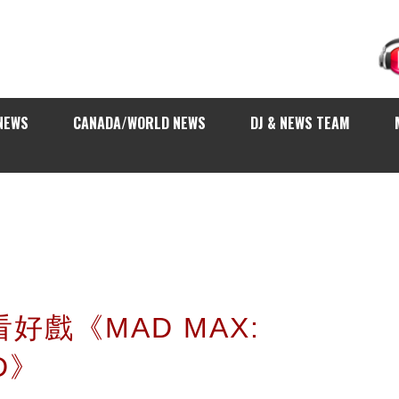
NEWS
CANADA/WORLD NEWS
DJ & NEWS TEAM
你看好戲《MAD MAX:
D》