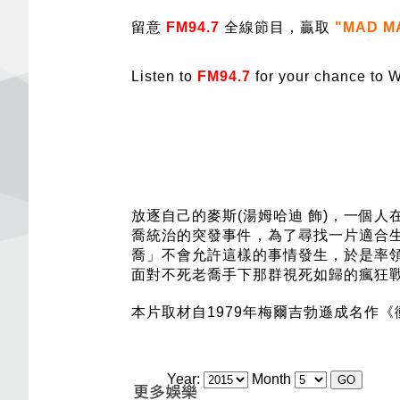
留意
FM94.7
全線節目，贏取
"MAD M
Listen to
FM94.7
for your chance to W
放逐自己的麥斯(湯姆哈迪 飾)，一個
喬統治的突發事件，為了尋找一片適合
喬」不會允許這樣的事情發生，於是率
面對不死老喬手下那群視死如歸的瘋狂戰士呢
本片取材自1979年梅爾吉勃遜成名作
Year:
Month