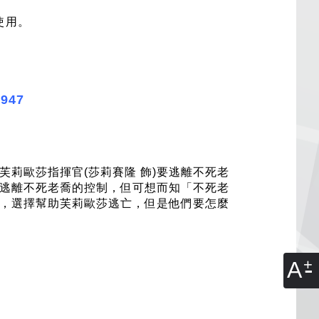
使用。
.
947
芙莉歐莎指揮官(莎莉賽隆 飾)要逃離不死老
逃離不死老喬的控制，但可想而知「不死老
，選擇幫助芙莉歐莎逃亡，但是他們要怎麼
A