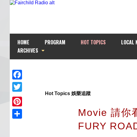
HOME
PROGRAM
HOT TOPICS
LOCAL 
ARCHIVES
Facebook
Hot Topics 娛樂追蹤
Twitter
Movie 請
Pinterest
FURY ROA
Share