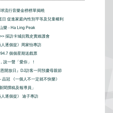
屆全球流行音樂金榜榜單揭曉
家庭日 促進家庭內性別平等及兒童權利
- Ha Ling Peak
>> 採訪卡城抗戰史實維護會
手藝人逐個捉》周家怡專訪
94.7 個個星期送戲票
，說一聲「愛你」！
親恩開放日』DJ訪客一同預慶母親節
播 - 品冠 《一個人不一定就不快樂》
新聞撰稿及報導員」
藝人逐個捉》 迪子專訪