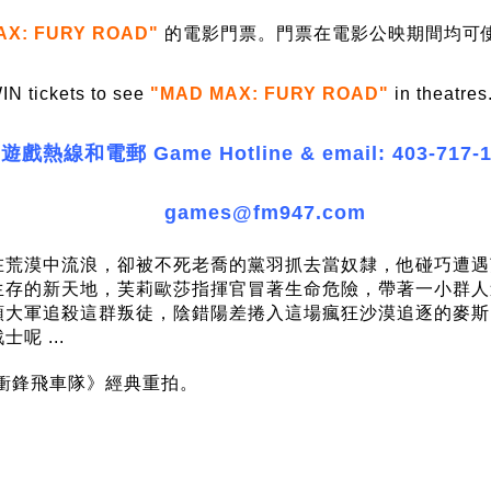
AX: FURY ROAD"
的電影門票。門票在電影公映期間均可
IN tickets to see
"MAD MAX: FURY ROAD"
in theatres
遊戲熱線和電郵 Game Hotline & email: 403-717-1
games@fm947.com
人在荒漠中流浪，卻被不死老喬的黨羽抓去當奴隸，他碰巧遭遇
生存的新天地，芙莉歐莎指揮官冒著生命危險，帶著一小群人
領大軍追殺這群叛徒，陰錯陽差捲入這場瘋狂沙漠追逐的麥斯
 ...
《衝鋒飛車隊》經典重拍。