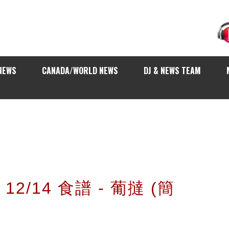
NEWS
CANADA/WORLD NEWS
DJ & NEWS TEAM
2/14 食譜 - 葡撻 (簡