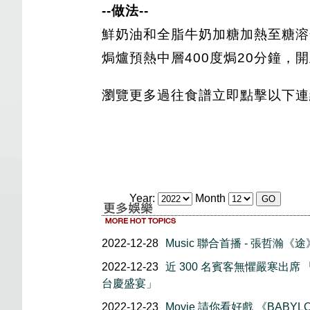
--做法--
鮮奶油和全脂牛奶加糖加熱至糖溶
焗爐預熱中層400度焗20分鐘，
瀏覽更多過往食譜立即點擊以下連
Year:
Month
2022-12-28
Music 聯合首播 - 張哲瀚《途
2022-12-23
近 300 名賓客無懼嚴寒出席 「
台慶盛宴」
2022-12-23
Movie 請你看好戲 《BABYL