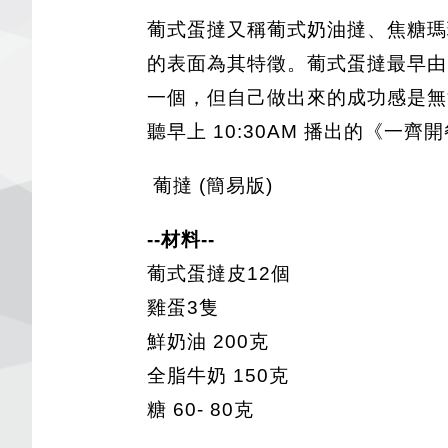
葡式蛋撻又稱葡式奶油撻、焦糖瑪
的表面為其特徵。葡式蛋撻最早由
一個，但自己做出來的成功感是無法
聽早上 10:30AM 播出的《一
葡撻 (簡易版)
--材料--
葡式蛋撻皮12個
雞蛋3隻
鮮奶油 200克
全脂牛奶 150克
糖 60- 80克