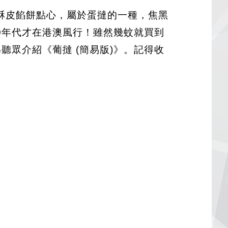
酥皮餡餅點心，屬於蛋撻的一種，焦黑
0年代才在港澳風行！雖然幾蚊就買到
為聽眾介紹《葡撻 (簡易版)》。記得收