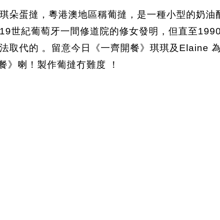
琪朵蛋撻，粵港澳地區稱葡撻，是一種小型的奶油
19世紀葡萄牙一間修道院的修女發明，但直至199
取代的 。留意今日《一齊開餐》琪琪及Elaine 
齊開餐》喇！製作葡撻冇難度 ！