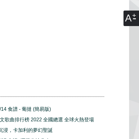
A
4 食譜 - 葡撻 (簡易版)
中文歌曲排行榜 2022 全國總選 全球火熱登場
 再度沉浸，卡加利的夢幻聖誕