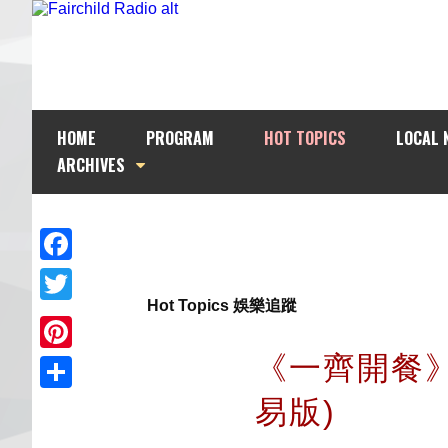
HOME
PROGRAM
HOT TOPICS
LOCAL 
ARCHIVES
Facebook
Hot Topics 娛樂追蹤
Twitter
《一齊開餐》1
Pinterest
易版)
Share