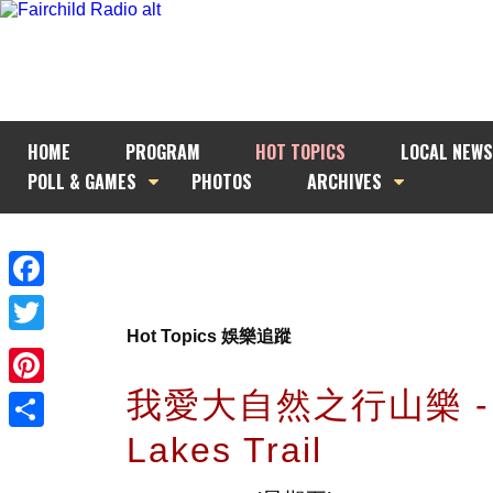
HOME
PROGRAM
HOT TOPICS
LOCAL NEWS
POLL & GAMES
PHOTOS
ARCHIVES
Facebook
Hot Topics 娛樂追蹤
Twitter
我愛大自然之行山樂 - G
Pinterest
Lakes Trail
Share