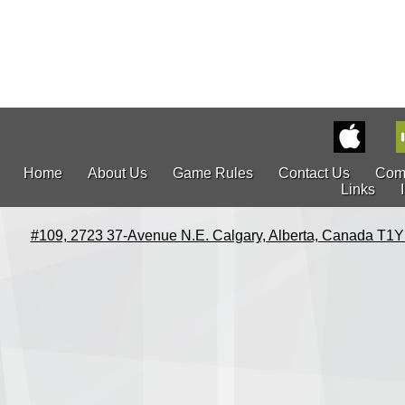
Home
About Us
Game Rules
Contact Us
Com
Links
#109, 2723 37-Avenue N.E. Calgary, Alberta, Canada T1