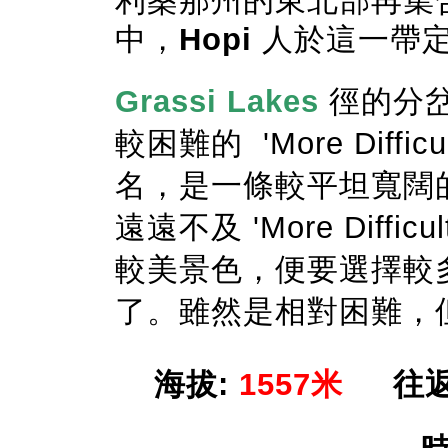
利桑那州的東北部再集
中，
Hopi
人於這一帶
Grassi Lakes
徑的分
較困難的
'More Difficu
名，是一條較平坦寬闊
遠遠不及
'More Difficul
較美景色，便要選擇較
了。雖然是相對困難，
海拔:
1557米
往