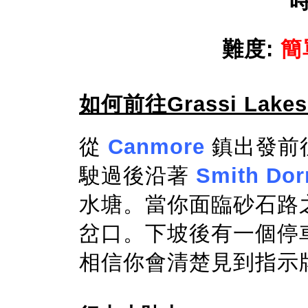
時
難度:
簡
如何前往
Grassi Lake
從
Canmore
鎮
出發前
駛過後沿著
Smith Dorr
水塘。當你面臨砂石路
岔口。下坡後有一個停
相信你會清楚見到指示