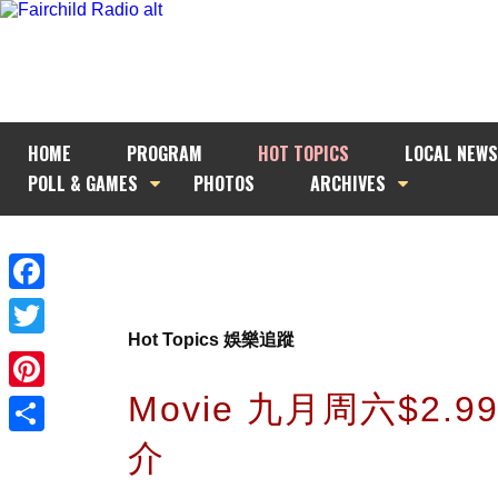
HOME
PROGRAM
HOT TOPICS
LOCAL NEWS
POLL & GAMES
PHOTOS
ARCHIVES
Facebook
Hot Topics 娛樂追蹤
Twitter
Movie 九月周六$2.
Pinterest
介
Share