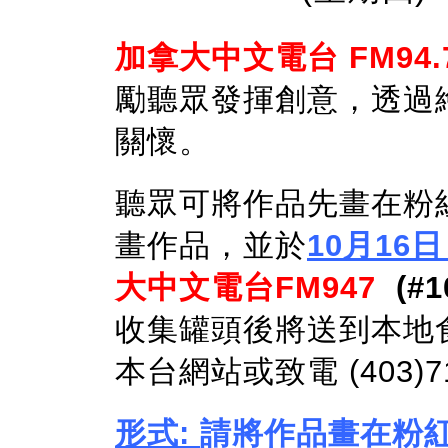
加拿大中文電台
FM94.
勵聽眾發揮創意，透過
關懷。
聽眾可將作品先畫在粉
畫作品，並於
10
月
16
日
大中文電台
FM947
(#1
收集罐頭後將送到本地
本台網站
或致電
(403)7
形式:
請將作品畫在粉