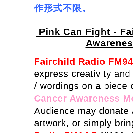
作形式不限。
Pink Can Fight -
Fai
Awarenes
Fairchild Radio FM9
express creativity and
/ wordings on a piece 
Cancer Awareness M
Audience may donate 
artwork, or simply bri