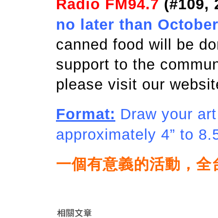
Radio FM94.7
(#109, 
no later than October
canned food will be do
support to the communi
please visit our websit
Format:
Draw your art 
approximately 4” to 8.
一個有意義的活動，全