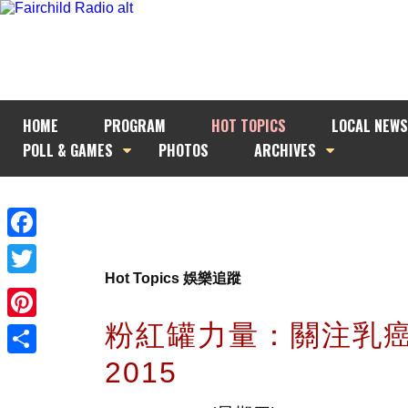
HOME
PROGRAM
HOT TOPICS
LOCAL NEWS
POLL & GAMES
PHOTOS
ARCHIVES
Facebook
Hot Topics 娛樂追蹤
Twitter
粉紅罐力量：關注乳
Pinterest
2015
Share