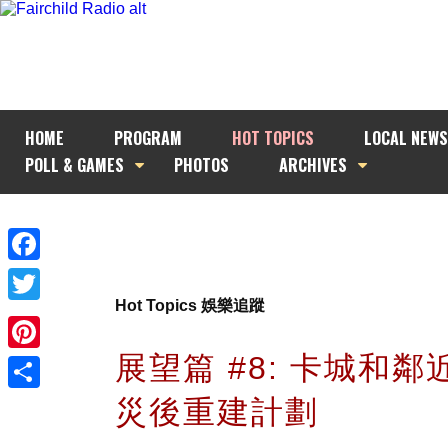
HOME
PROGRAM
HOT TOPICS
LOCAL NEWS
POLL & GAMES
PHOTOS
ARCHIVES
Facebook
Hot Topics 娛樂追蹤
Twitter
展望篇 #8: 卡城和
Pinterest
災後重建計劃
Share