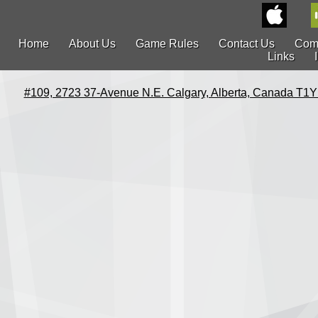
Home
About Us
Game Rules
Contact Us
Com
Links
#109, 2723 37-Avenue N.E. Calgary, Alberta, Canada T1