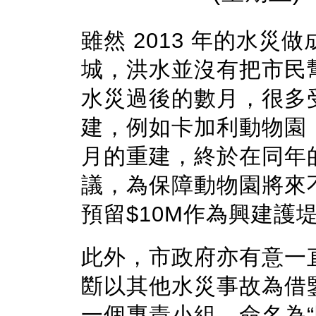
雖然
2013
年的水災做
城，洪水並沒有把市民
水災過後的數月，
很多
建，
例如卡加利動物園
月的重建，
終於在同年
議，為保障動物園將來
預留
$10M
作為興建護
此外，
市政府亦有意一
㫁以其他水災事故為借
一個專責小組，命名為