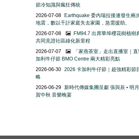
節冷知識與瘋狂傳統
2026-07-08
Earthquake 委內瑞拉接連發生
地震，數以千計家庭失去家園，急需援助。
2026-07-08
FM94.7 出席華埠櫻花樹植
共同見證社區綠化新里程
2026-07-07
「家燕茶室」走出直播室｜直
加利牛仔節 BMO Centre 兩大精彩亮點
2026-06-30
2026 卡加利牛仔節｜超強精彩節
略
2026-06-29
新時代傳媒集團呈獻 張與辰 • 明
賀中秋 音樂晚宴