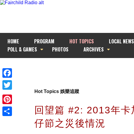
HOME
PROGRAM
HOT TOPICS
LOCAL NEWS
POLL & GAMES
PHOTOS
ARCHIVES
Facebook
Hot Topics 娛樂追蹤
Twitter
回望篇 #2: 2013年
Pinterest
仔節之災後情況
Share