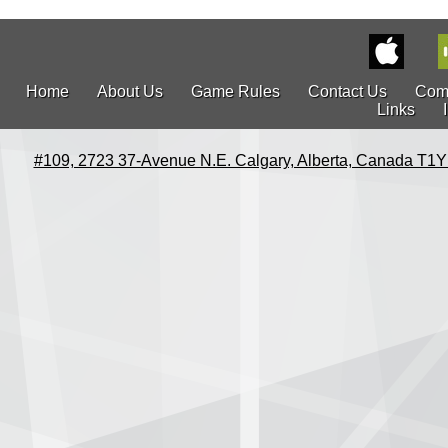
Home
About Us
Game Rules
Contact Us
Com
Links
#109, 2723 37-Avenue N.E. Calgary, Alberta, Canada T1