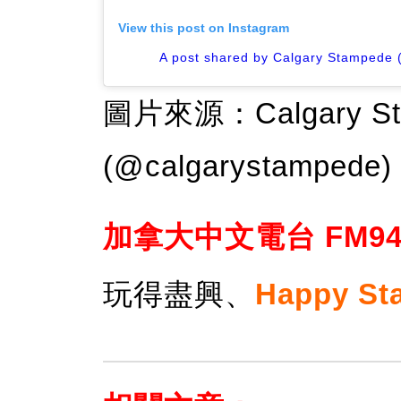
View this post on Instagram
A post shared by Calgary Stampede
圖片來源：Calgary Stamp
(@calgarystampede)
加拿大中文電台 FM94
玩得盡興、
Happy St