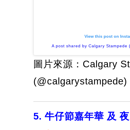
View this post on Inst
A post shared by Calgary Stampede
圖片來源：Calgary Stamp
(@calgarystampede)
5. 牛仔節嘉年華 及