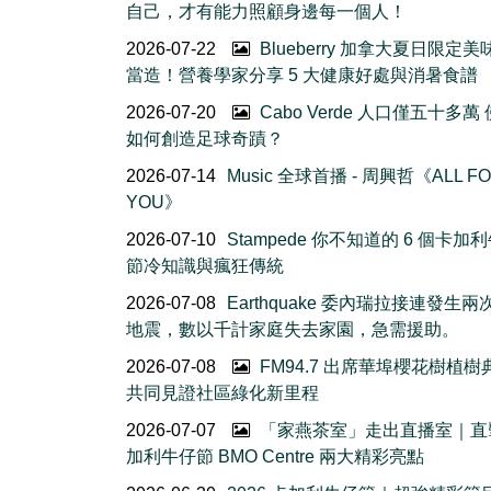
自己，才有能力照顧身邊每一個人！
2026-07-22
Blueberry 加拿大夏日限定美
當造！營養學家分享 5 大健康好處與消暑食譜
2026-07-20
Cabo Verde 人口僅五十多萬
如何創造足球奇蹟？
2026-07-14
Music 全球首播 - 周興哲《ALL F
YOU》
2026-07-10
Stampede 你不知道的 6 個卡加
節冷知識與瘋狂傳統
2026-07-08
Earthquake 委內瑞拉接連發生
地震，數以千計家庭失去家園，急需援助。
2026-07-08
FM94.7 出席華埠櫻花樹植
共同見證社區綠化新里程
2026-07-07
「家燕茶室」走出直播室｜直
加利牛仔節 BMO Centre 兩大精彩亮點