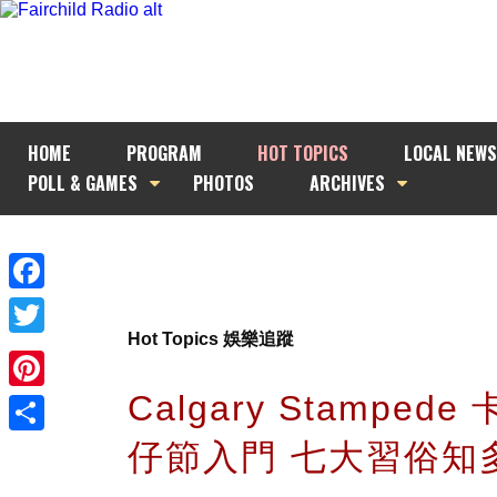
HOME
PROGRAM
HOT TOPICS
LOCAL NEWS
POLL & GAMES
PHOTOS
ARCHIVES
Facebook
Hot Topics 娛樂追蹤
Twitter
Calgary Stamped
Pinterest
仔節入門 七大習俗知
Share