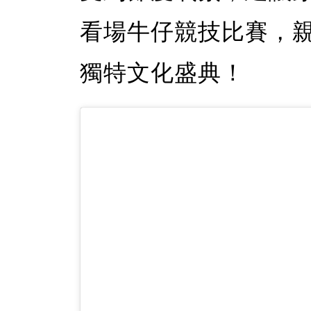
看場牛仔競技比賽，
獨特文化盛典！