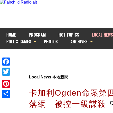
HOME
PROGRAM
HOT TOPICS
LOCAL NEWS
POLL & GAMES
PHOTOS
ARCHIVES
Facebook
Local News 本地新聞
Twitter
卡加利Ogden命案第
Pinterest
落網 被控一級謀殺
Share