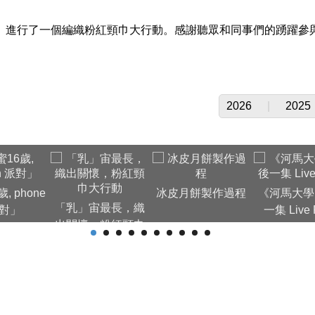
乳癌月」進行了一個編織粉紅頸巾大行動。感謝聽眾和同事們的踴躍參
2026
|
2025
, phone
冰皮月餅製作過程
《河馬大學
「乳」宙最長，織
派對」
一集 Live P
出關懷，粉紅頸巾
大行動