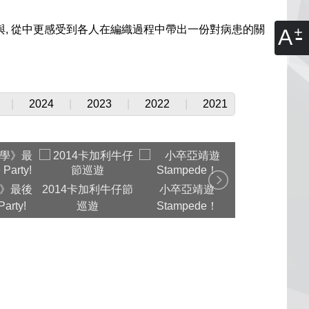
與, 從中更感受到各人在編織過程中帶出一份對病患的關
A
|
2024
|
2023
|
2022
|
2021
》最後
2014卡加利牛仔節
小卒亞靖遊
2014.05.10
arty!
巡遊
Stampede！
備節目「媽媽
角」