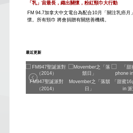
「乳」宙最長，織出關懷，粉紅頸巾大行動
FM 94.7加拿大中文電台為配合10月「關注
懷。所有頸巾 將會捐贈有關慈善機構。
最近更新
 農曆「馬」送
FM947聖誕派對
Movember之「落鬍
「甜蜜16歲
 送環保袋
（2014）
日」
in 