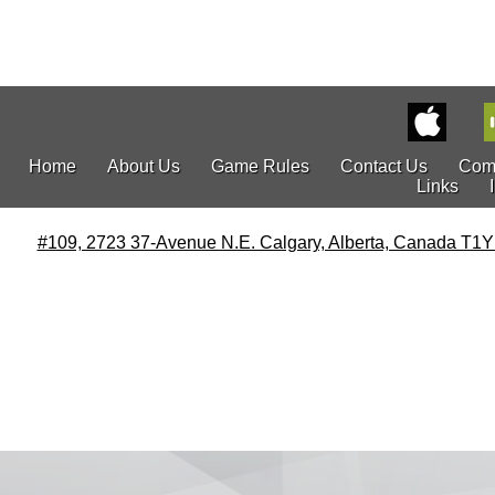
Home
About Us
Game Rules
Contact Us
Com
Links
#109, 2723 37-Avenue N.E. Calgary, Alberta, Canada T1