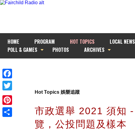
HOME
PROGRAM
HOT TOPICS
LOCAL NEWS
POLL & GAMES
PHOTOS
ARCHIVES
Facebook
Hot Topics 娛樂追蹤
Twitter
市政選舉 2021 須知 
Pinterest
覽，公投問題及樣本
Share