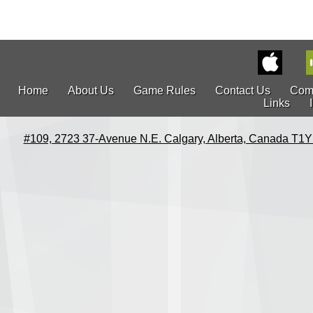
Home
About Us
Game Rules
Contact Us
Com
Links
#109, 2723 37-Avenue N.E. Calgary, Alberta, Canada T1