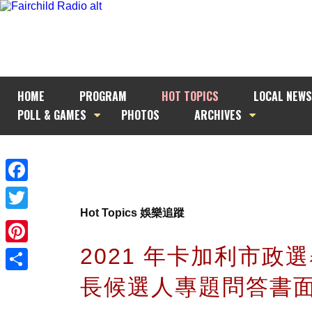
HOME
PROGRAM
HOT TOPICS
LOCAL NEWS
POLL & GAMES
PHOTOS
ARCHIVES
Facebook
Hot Topics 娛樂追蹤
Twitter
2021 年卡加利市政選舉
Pinterest
長候選人專題問答書
Share