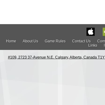
Home
About Us
Game Rules
Contact Us
Com
Links
#109, 2723 37-Avenue N.E. Calgary, Alberta, Canada T1