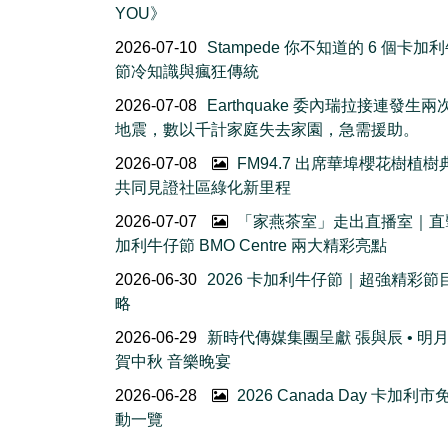
YOU》
2026-07-10
Stampede 你不知道的 6 個卡加
節冷知識與瘋狂傳統
2026-07-08
Earthquake 委內瑞拉接連發生
地震，數以千計家庭失去家園，急需援助。
2026-07-08
FM94.7 出席華埠櫻花樹植
共同見證社區綠化新里程
2026-07-07
「家燕茶室」走出直播室｜直
加利牛仔節 BMO Centre 兩大精彩亮點
2026-06-30
2026 卡加利牛仔節｜超強精彩節
略
2026-06-29
新時代傳媒集團呈獻 張與辰 • 明
賀中秋 音樂晚宴
2026-06-28
2026 Canada Day 卡加利
動一覽