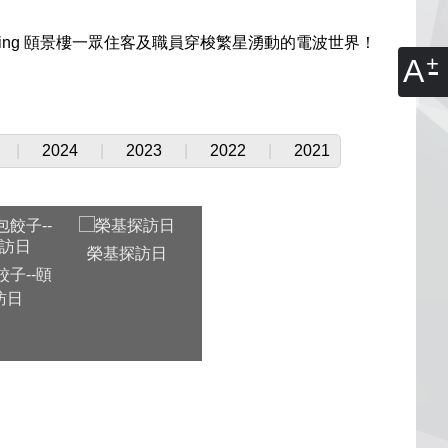
Living 頤景樓一眾住客及職員穿梭繁星湧動的電波世界！
A
|
2024
|
2023
|
2022
|
2021
榮基探訪日
子--頤
訪日