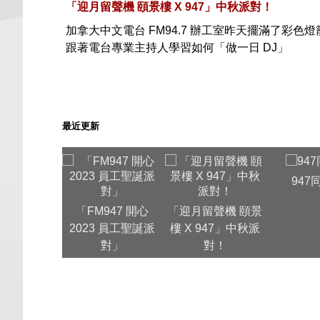
「迎月留聲機 頤景樓 X 947」中秋派對！
加拿大中文電台 FM94.7 辦工室昨天擺滿了彩色燈
跟著電台專業主持人學習如何「做一日 DJ」
最近更新
947
「FM947 開心
「迎月留聲機 頤景
2023 員工聖誕派
樓 X 947」中秋派
對」
對！