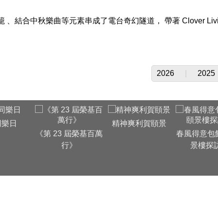
籠 、結合中秋樂曲等元素串成了電台奇幻隧道， 帶著 Clover 
2026
|
2025
同樂日
精神爽利賀頤景
《第 23 屆榮基百萬
春風得意包餃
行》
景樓探