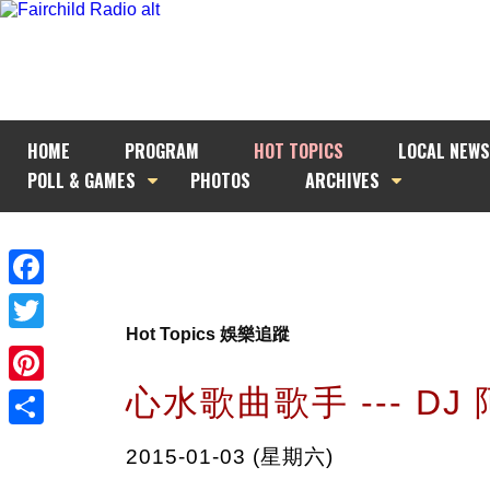
HOME
PROGRAM
HOT TOPICS
LOCAL NEWS
POLL & GAMES
PHOTOS
ARCHIVES
Facebook
Hot Topics 娛樂追蹤
Twitter
心水歌曲歌手 --- DJ
Pinterest
Share
2015-01-03 (星期六)