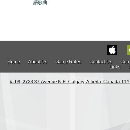
語歌曲
Home
About Us
Game Rules
Contact Us
Com
Links
#109, 2723 37-Avenue N.E. Calgary, Alberta, Canada T1