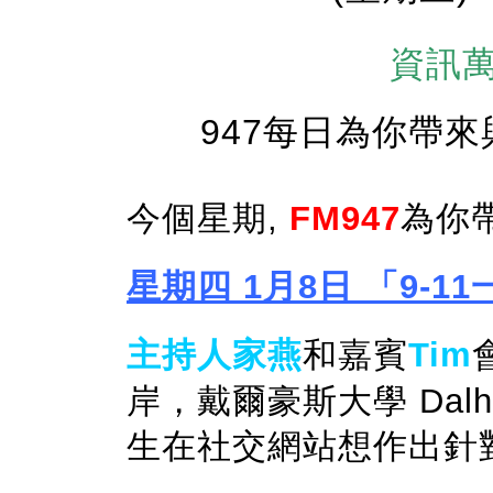
資訊萬
947每日為你帶
今個星期,
FM947
為你
星期四 1月8日 「9-11
主持人家燕
和嘉賓
Tim
岸，戴爾豪斯大學 Dalhou
生在社交網站想作出針