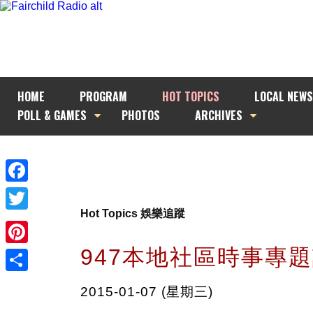
HOME
PROGRAM
HOT TOPICS
LOCAL NEWS
POLL & GAMES
PHOTOS
ARCHIVES
Facebook
Hot Topics 娛樂追蹤
Twitter
947本地社區時事專
Pinterest
Share
2015-01-07 (星期三)