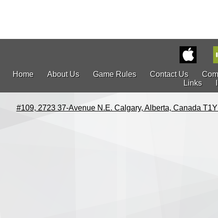
Home
About Us
Game Rules
Contact Us
Com
Links
#109, 2723 37-Avenue N.E. Calgary, Alberta, Canada T1