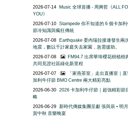
2026-07-14
Music 全球首播 - 周興哲《ALL F
YOU》
2026-07-10
Stampede 你不知道的 6 個卡加
節冷知識與瘋狂傳統
2026-07-08
Earthquake 委內瑞拉接連發生
地震，數以千計家庭失去家園，急需援助。
2026-07-08
FM94.7 出席華埠櫻花樹植
共同見證社區綠化新里程
2026-07-07
「家燕茶室」走出直播室｜直
加利牛仔節 BMO Centre 兩大精彩亮點
2026-06-30
2026 卡加利牛仔節｜超強精彩節
略
2026-06-29
新時代傳媒集團呈獻 張與辰 • 明
賀中秋 音樂晚宴