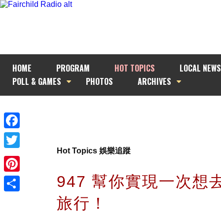
HOME
PROGRAM
HOT TOPICS
LOCAL NEWS
POLL & GAMES
PHOTOS
ARCHIVES
Facebook
Hot Topics 娛樂追蹤
Twitter
947 幫你實現一次想
Pinterest
旅行！
Share