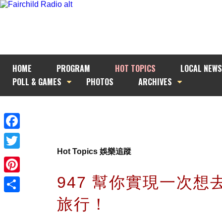
HOME
PROGRAM
HOT TOPICS
LOCAL NEWS
POLL & GAMES
PHOTOS
ARCHIVES
Facebook
Hot Topics 娛樂追蹤
Twitter
947 幫你實現一次想
Pinterest
旅行！
Share