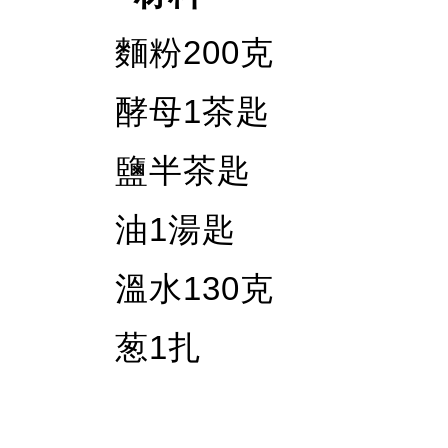
麵粉200克
酵母1茶匙
鹽半茶匙
油1湯匙
溫水130克
葱1扎