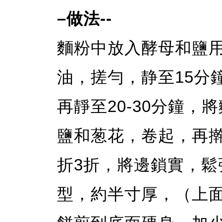
–做法--
麵粉中放入酵母和鹽
油，搓勻，静至15分
再靜至20-30分鐘
鹽和葱花，卷起，再
折3折，將邊鎖實，鬆
型，約半寸厚，（上