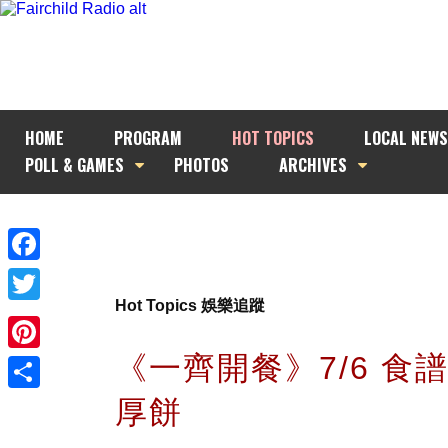
HOME
PROGRAM
HOT TOPICS
LOCAL NEWS
POLL & GAMES
PHOTOS
ARCHIVES
Facebook
Hot Topics 娛樂追蹤
Twitter
《一齊開餐》7/6 食譜
Pinterest
厚餅
Share