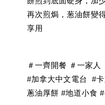
餅煎到底面硬身，加
再次煎焗，葱油餅變
享用
＃一齊開餐 ＃一家人 ＃fm9
#加拿大中文電台 #卡加
蔥油厚餅 #地道小食 #