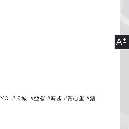
A
#YYC #卡城 #亞省 #韓國 #溏心蛋 #溏