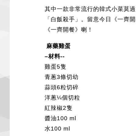
其中一款非常流行的韓式小菜莫過
「白飯殺手」。留意今日《一齊開餐》
《一齊開餐》喇！
麻藥雞蛋
–材料--
雞蛋5隻
青蔥3條切幼
蒜頭6粒切碎
洋蔥¼個切粒
紅辣椒2隻
醬油100 ml
水100 ml