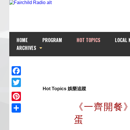
HOME
PROGRAM
HOT TOPICS
LOCAL 
ARCHIVES
Facebook
Hot Topics 娛樂追蹤
Twitter
《一齊開餐》1
Pinterest
蛋
Share