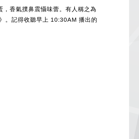
蛋，香氣撲鼻震懾味蕾。有人稱之為
。記得收聽早上 10:30AM 播出的