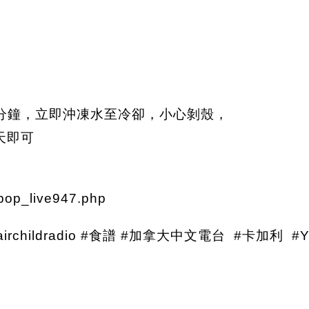
分鐘，立即沖凍水至冷卻，小心剝殼，
天即可
pop_live947.php
irchildradio #食譜 #加拿大中文電台 #卡加利 