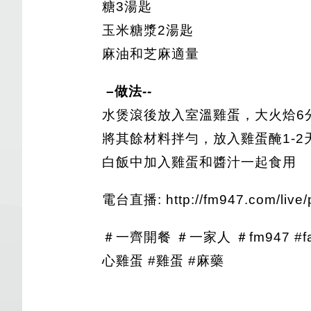
糖3湯匙
玉米糖漿2湯匙
麻油和芝麻適量
–做法--
水煲滾後放入室溫雞蛋，大火烚6
將其餘材料拌勻，放入雞蛋醃1-2
白飯中加入雞蛋和醬汁一起食用
電台直播: http://fm947.com/live/
＃一齊開餐 ＃一家人 ＃fm947 #fa
心雞蛋 #雞蛋 #麻藥