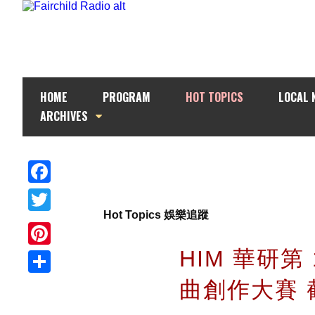
HOME
PROGRAM
HOT TOPICS
LOCAL 
ARCHIVES
Facebook
Hot Topics 娛樂追蹤
Twitter
HIM 華研第
Pinterest
曲創作大賽 截
Share