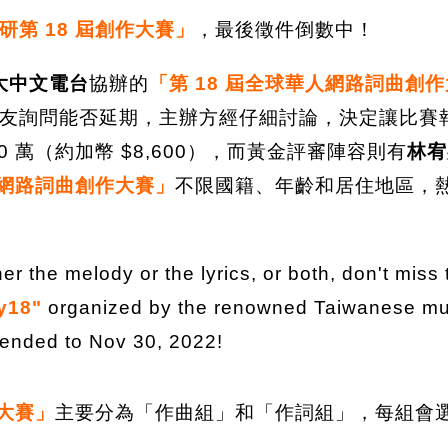
研第 18 屆創作大賽」
，最後徵件倒數中！
大中文電台
協辦的
「第 18 屆全球華人網路詞曲創作大
詢問能否延期，主辦方經仔細討論，決定讓比賽報名延
 萬（約加幣 $8,600），而黃金評審陣容則有
林宥
人網路詞曲創作大賽」
不限國籍、年齡和居住地區，
her the melody or the lyrics, or both, don't miss 
y18"
organized by the renowned Taiwanese mu
tended to Nov 30, 2022!
作大賽」
主要分為「作曲組」和「作詞組」，每組會選