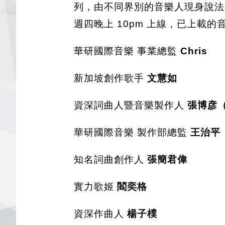
列，由不同界別的音樂人現身說法，
週四晚上 10pm 上線，已上載
華研國際音樂 事業總監
Chris
新加坡創作歌手
文慧如
資深詞曲人暨音樂製作人
張博彦
華研國際音樂 製作部總監
王治平
知名詞曲創作人
張簡君偉
實力歌姬
閻奕格
資深作曲人
楊子樸