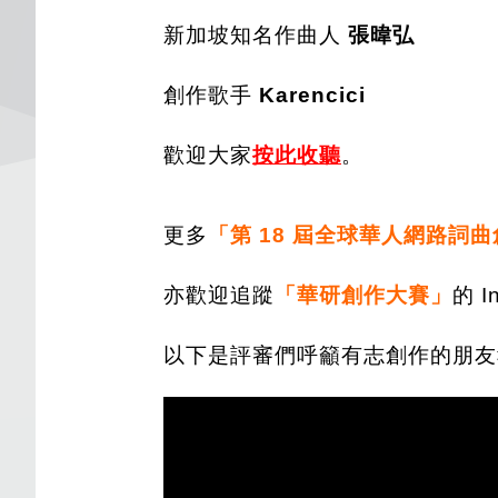
新加坡知名作曲人
張暐弘
創作歌手
Karencici
歡迎大家
按此
收聽
。
更多
「第 18 屆全球華人網路詞
亦歡迎追蹤
「華研創作大賽」
的 
以下是評審們呼籲有志創作的朋友