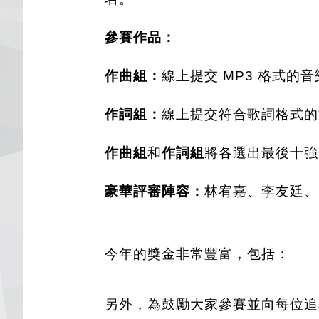
參賽作品：
作曲組：
線上提交 MP3 格式的
作詞組：
線上提交符合歌詞格式的
作曲組
和
作詞組
將各選出最後十強，
豪華評審陣容：
林宥嘉、李友廷、
今年的獎金非常豐富，包括：
另外，為鼓勵大家參賽並向每位追