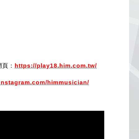
網頁：
https://
play18.him.com
.
tw/
instagram.com/himmusician/