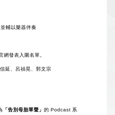
，並輔以樂器伴奏
官網發表入圍名單。
、陳信延、呂禎晃、郭文宗
為
「告別母胎單聲」
的 Podcast 系