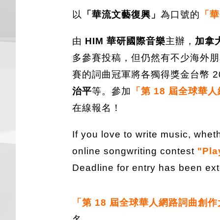
以
「華流文藝復興」
為口號的
「華
由
HIM 華研國際音樂
主辦，
加拿
多參賽投稿，但仍然有不少海外朋友
賽的詞曲冠軍將各獨得獎金台幣 20
治平
等。參加
「第 18 屆全球華
在線報名！
If you love to write music, whet
online songwriting contest
"Pla
Deadline for entry has been ex
「第 18 屆全球華人網路詞曲創
名。