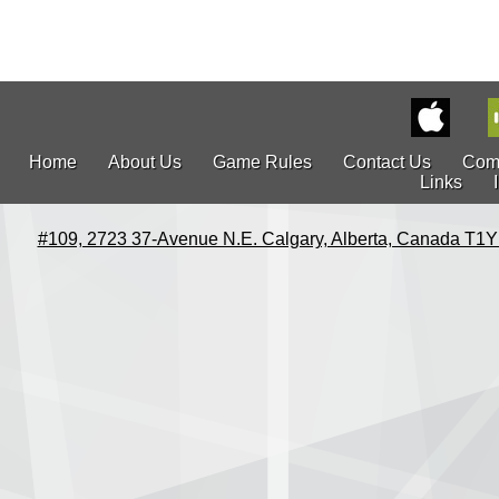
Home
About Us
Game Rules
Contact Us
Com
Links
#109, 2723 37-Avenue N.E. Calgary, Alberta, Canada T1