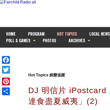
HOME
PROGRAM
HOT TOPICS
LOCAL NEWS
POLL & GAMES
PHOTOS
ARCHIVES
Facebook
Hot Topics 娛樂追蹤
Twitter
DJ 明信片 iPostcar
Pinterest
達食盡夏威夷」(2)
Share