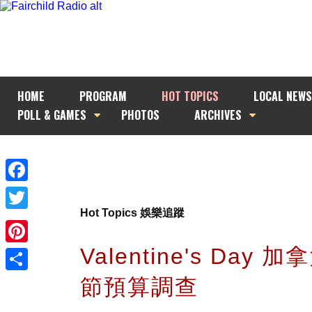
HOME
PROGRAM
HOT TOPICS
LOCAL NEWS
POLL & GAMES
PHOTOS
ARCHIVES
Facebook
Hot Topics 娛樂追蹤
Twitter
Valentine's Day 
Pinterest
節預算調查
Share