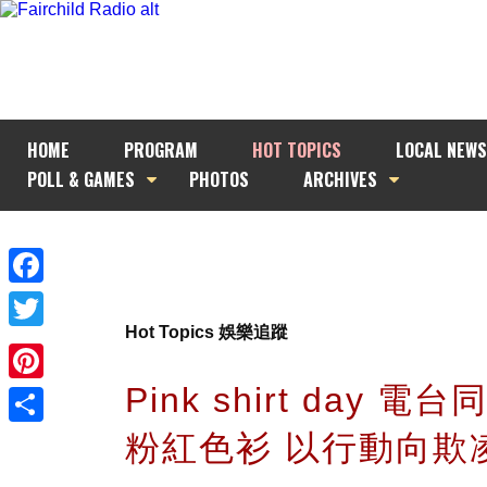
HOME
PROGRAM
HOT TOPICS
LOCAL NEWS
POLL & GAMES
PHOTOS
ARCHIVES
Facebook
Hot Topics 娛樂追蹤
Twitter
Pink shirt day 電
Pinterest
粉紅色衫 以行動向欺
Share