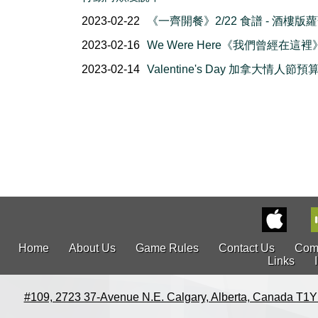
2023-02-22
《一齊開餐》2/22 食譜 - 酒樓版
2023-02-16
We Were Here《我們曾經在這裡
2023-02-14
Valentine's Day 加拿大情人節
Home
About Us
Game Rules
Contact Us
Com
Links
#109, 2723 37-Avenue N.E. Calgary, Alberta, Canada T1