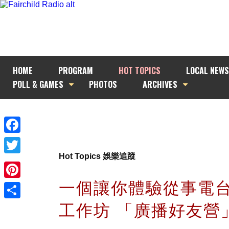
HOME
PROGRAM
HOT TOPICS
LOCAL NEWS
POLL & GAMES
PHOTOS
ARCHIVES
Facebook
Hot Topics 娛樂追蹤
Twitter
一個讓你體驗從事電
Pinterest
工作坊 「廣播好友營
Share