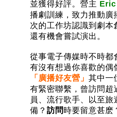
並獲得好評。
營主
Eri
播劇訓練，致力推動廣
次的工作坊認識到劇本
還有機會嘗試演出。
從事電子傳媒時不時都
有沒有想過你喜歡的偶
「廣播好友營」
其中一
有緊密聯繫，曾訪問超
員、流行歌手、以至旅遊
備？
訪問
時要留意甚麽