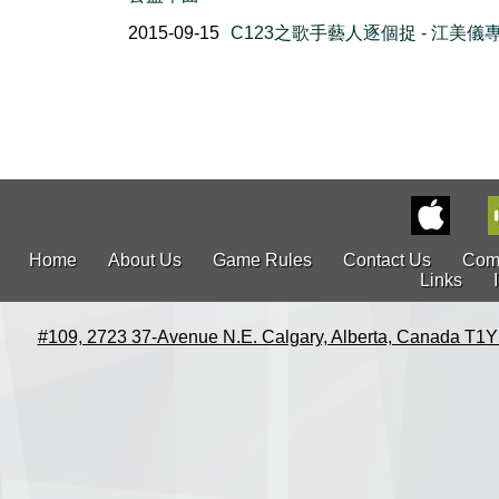
2015-09-15
C123之歌手藝人逐個捉 - 江美儀
Home
About Us
Game Rules
Contact Us
Com
Links
#109, 2723 37-Avenue N.E. Calgary, Alberta, Canada T1