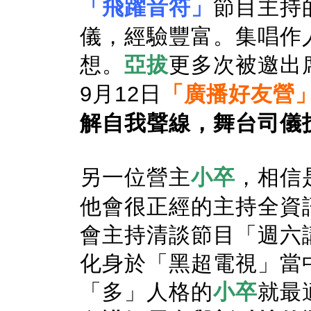
「飛躍音符」
節目
主持
儀，經驗豐富。集唱作
想。
亞拔
更多次被邀出
9月12日
「廣播好友營
解自我聲線，舞台司儀
另一位營主
小卒
，相信
他會很正經的主持全資
會主持清談節目「週六
化身於「黑超電視」當
「多」人格的
小卒
就最