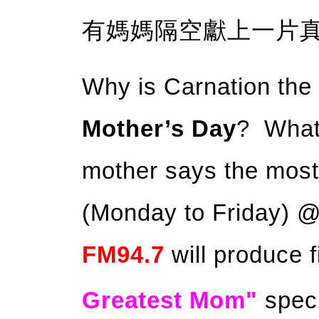
有媽媽隔空獻上一片
Why is Carnation the 
Mother’s Day
? What 
mother says the mos
(Monday to Friday) 
FM94.7
will produce 
Greatest Mom"
spec