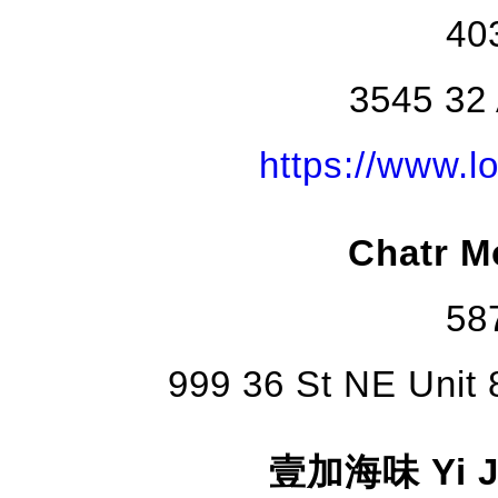
40
3545 32
https://www.l
Chatr 
58
999 36 St NE Unit 8
壹加海味 Yi Ji