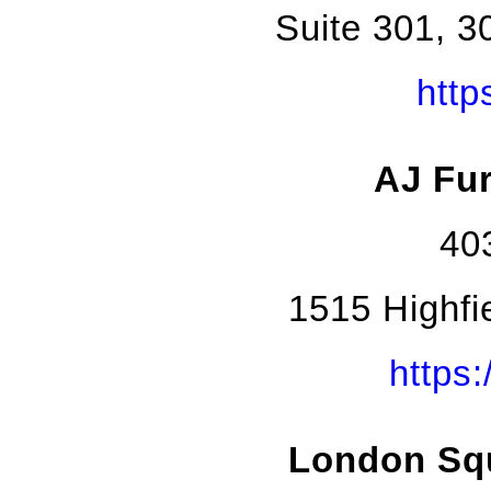
Suite 301, 
http
AJ F
40
1515 Highfi
https:
London Squ