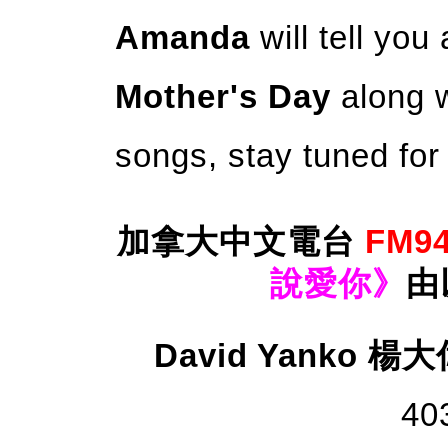
Amanda
will tell you
Mother's Day
along w
songs, stay tuned for 
加拿大中文電台
FM94
說愛你》
由
David Yanko 楊大
40