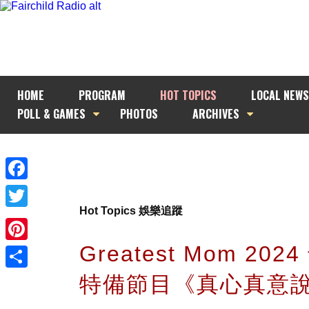
HOME
PROGRAM
HOT TOPICS
LOCAL NEWS
POLL & GAMES
PHOTOS
ARCHIVES
Facebook
Hot Topics 娛樂追蹤
Twitter
Greatest Mom 202
Pinterest
特備節目《真心真意
Share