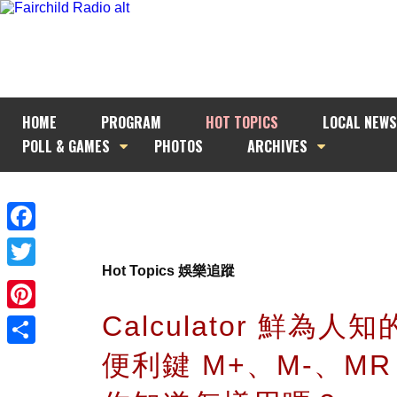
HOME
PROGRAM
HOT TOPICS
LOCAL NEWS
POLL & GAMES
PHOTOS
ARCHIVES
Facebook
Hot Topics 娛樂追蹤
Twitter
Calculator 鮮為人
Pinterest
便利鍵 M+、M-、MR
Share