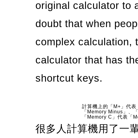
original calculator to 
doubt that when peop
complex calculation, t
calculator that has 
shortcut keys.
計算機上的「M+」代表「M
「Memory Minus」、
「Memory C」代表「Me
很多人計算機用了一輩