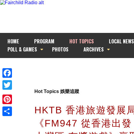
HOME
PROGRAM
HOT TOPICS
LOCAL NEWS
POLL & GAMES
PHOTOS
ARCHIVES
Facebook
Hot Topics 娛樂追蹤
Twitter
HKTB 香港旅遊發展
Pinterest
《FM947 從香港出發 
Share