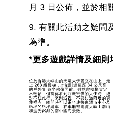
月 3 日公佈，並於
9. 有關此活動之疑
為準。
*更多遊戲詳情及細則
位於香港大嶼山的天壇大佛聳立在山上，走
上 268 級樓梯，才能到達這座 34 公尺高
的戶外青 銅坐佛像面前。雖然爬樓梯肯定
不輕鬆，但當你看到莊嚴宏偉的大佛時，絕
對不枉此行。來到這裡，不要錯過附近的寶
蓮禪寺，離開時可以乘坐連接東涌市中心及
昂坪的昂坪纜車，在車廂裡飽覽大嶼山群山
和波光粼粼的南中國海景致。