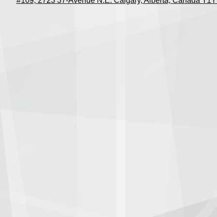
#109, 2723 37-Avenue N.E. Calgary, Alberta, Canada T1