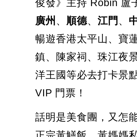
俊發》主持 Robin
廣州
、
順德
、
江門
、
暢遊香港太平山、寶蓮
鎮、陳家祠、珠江夜
洋王國等必去打卡景
VIP 門票！
話明是美食團，又怎
正宗黃鱔飯、黃媽媽