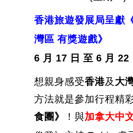
香港旅遊發展局呈獻《F
灣區 有獎遊戲》
6 月 17 日 至 6 月 
想親身感受
香港
及
大
方法就是參加行程精
食團》
！與
加拿大中文電