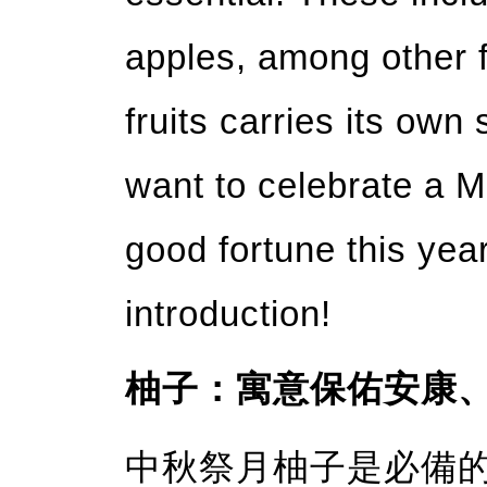
apples, among other f
fruits carries its own
want to celebrate a M
good fortune this year
introduction!
柚子：寓意保佑安康
中秋祭月柚子是必備