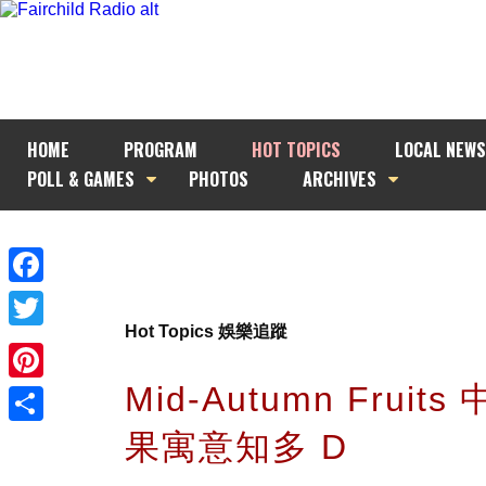
HOME
PROGRAM
HOT TOPICS
LOCAL NEWS
POLL & GAMES
PHOTOS
ARCHIVES
Facebook
Hot Topics 娛樂追蹤
Twitter
Mid-Autumn Fruit
Pinterest
果寓意知多 D
Share